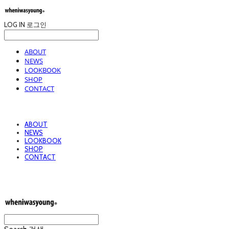
LOG IN
로그인
ABOUT
NEWS
LOOKBOOK
SHOP
CONTACT
ABOUT
NEWS
LOOKBOOK
SHOP
CONTACT
wheniwasyoung 웬아이워즈영