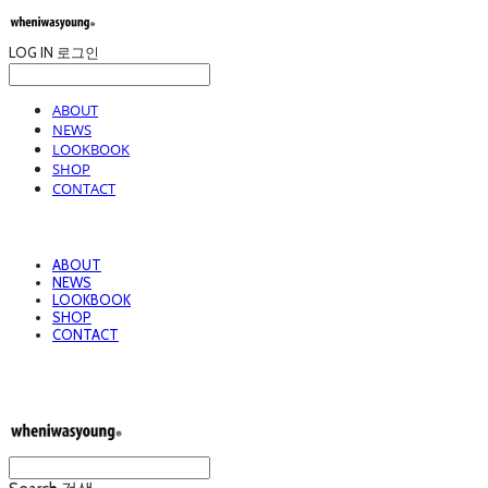
LOG IN
로그인
ABOUT
NEWS
LOOKBOOK
SHOP
CONTACT
ABOUT
NEWS
LOOKBOOK
SHOP
CONTACT
wheniwasyoung 웬아이워즈영