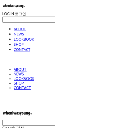
LOG IN
로그인
ABOUT
NEWS
LOOKBOOK
SHOP
CONTACT
ABOUT
NEWS
LOOKBOOK
SHOP
CONTACT
wheniwasyoung 웬아이워즈영